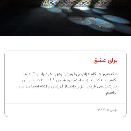
برای عشق
شکنجه‌ی جانکاهِ عزلتو بی‌خویشیِ رهزنِ خود راتاب آوردمتا
نگاهی تابناکدر عمقِ ظلمتم درخشیدن گرفت. تا دمیدنِ این
خورشیدبسی قربانیِ عزیز دادیماز فرزندانِ وقتکه اسماعیل‌های
ابراهیمِ
بهمن ۵, ۱۳۸۳