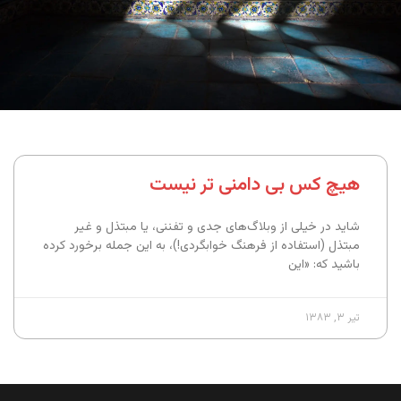
هیچ کس بی‌ دامنی تر نیست
شاید در خیلی از وبلاگ‌های جدی و تفننی، یا مبتذل و غیر
مبتذل (استفاده از فرهنگ خوابگردی!)، به این جمله برخورد کرده
باشید که: «این
تیر ۳, ۱۳۸۳