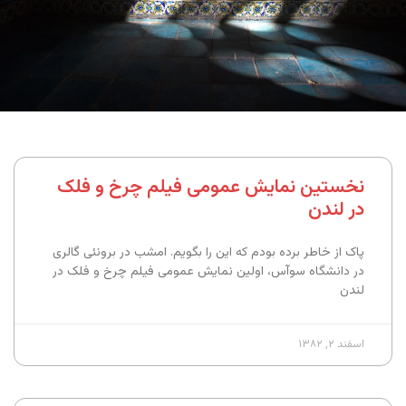
نخستین نمایش عمومی فیلم چرخ و فلک
در لندن
پاک از خاطر برده بودم که این را بگویم. امشب در برونئی گالری
در دانشگاه سوآس،‌ اولین نمایش عمومی فیلم چرخ و فلک در
لندن
اسفند ۲, ۱۳۸۲