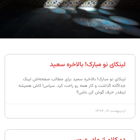
لینکای نو مبارک! بالاخره سعید
لینکای نو مبارک! بالاخره سعید برای مطالب صفحه‌اش لینک
جداگانه گذاشت و کار همه رو راحت کرد. سپاس! کاش همیشه
اینقدر حرف گوش کن باشی!!
اردیبهشت ۱۸, ۱۳۸۲
دو کلام از مادرِ عروس