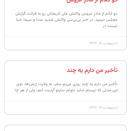
دو کلام از مادرِ عروس واکنش علی لاریجانی رو به قرائت گزارش
مجلس ببینید، در خبر بی‌بی‌سی واکنش شدید صدا و سیما: «بنا
نیست‎‎ در
اردیبهشت ۱۸, ۱۳۸۲
تأخیر من دارم یه چند
تأخیر من دارم یه چند روزی می‌رم سفر، به ولایت ژرمن‌ها. توی
این مدتی که نیستم شاید نتونم سایتو آپدیت کنم، ولی از هر جا
اردیبهشت ۱۸, ۱۳۸۲