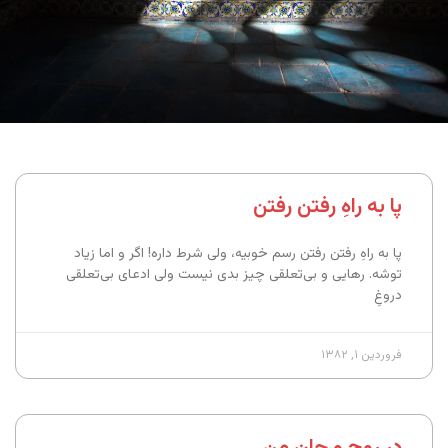
پا به راهِ رفتن رفتن
پا به راهِ رفتن رفتن رسم خوبیه، ولی شرط داره! اگر و اما زیاد
توشه. رهایی و بی‌تعلقی چیز بدی نیست ولی ادعای بی‌تعلقی
دروغِ
فروردین ۱, ۱۳۸۲
در روح و جانِ من