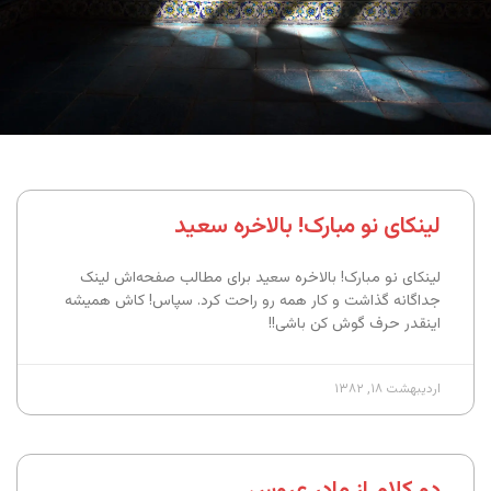
لینکای نو مبارک! بالاخره سعید
لینکای نو مبارک! بالاخره سعید برای مطالب صفحه‌اش لینک
جداگانه گذاشت و کار همه رو راحت کرد. سپاس! کاش همیشه
اینقدر حرف گوش کن باشی!!
اردیبهشت ۱۸, ۱۳۸۲
دو کلام از مادرِ عروس