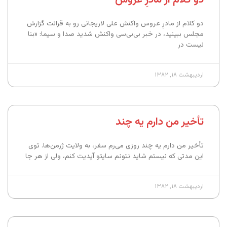
دو کلام از مادرِ عروس واکنش علی لاریجانی رو به قرائت گزارش
مجلس ببینید، در خبر بی‌بی‌سی واکنش شدید صدا و سیما: «بنا
نیست‎‎ در
اردیبهشت ۱۸, ۱۳۸۲
تأخیر من دارم یه چند
تأخیر من دارم یه چند روزی می‌رم سفر، به ولایت ژرمن‌ها. توی
این مدتی که نیستم شاید نتونم سایتو آپدیت کنم، ولی از هر جا
اردیبهشت ۱۸, ۱۳۸۲