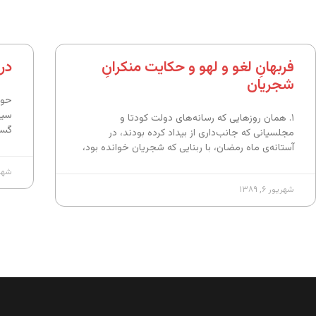
فربهانِ لغو و لهو و حکایت منکرانِ
درب
شجریان
حوز
سیا
۱. همان روزهایی که رسانه‌های دولت کودتا و
گست
مجلسیانی که جانب‌داری از بیداد کرده بودند، در
آستانه‌ی ماه رمضان، با ربنایی که شجریان خوانده بود،
شهریور
شهریور ۶, ۱۳۸۹