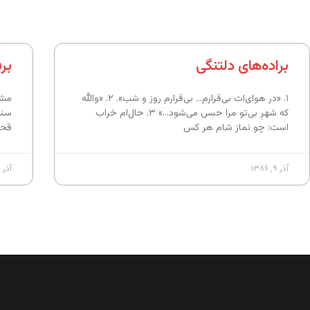
براده‌های دلتنگی
بر
۱. «در هوای‌ات بی‌قرارم… بی‌قرارم روز و شب». ۲. «والله
مشه
که شهرِ بی‌تو مرا حبس می‌شود…» ۳. حال‌ام خراب
سنگ
است: چو نماز شام هر کس
قحط
آذر ۹, ۱۳۸۶
آذر ۹, ۱۳۸۶